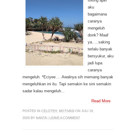
tolong ajari
aku
bagaimana
caranya
mengeluh
donk? Maaf
ya…..saking
terlalu banyak
bersyukur, aku
jadi lupa
caranya
mengeluh. *Eciyee…. Awalnya sih memang banyak
mengeluhkan ini itu. Tapi semakin ke sini semakin
sadar kalau mengeluh...
Read More
POSTED IN
CELOTEH
,
MOTIVASI
ON JULI 19,
2020 BY
NANTA
|
LEAVE A COMMENT