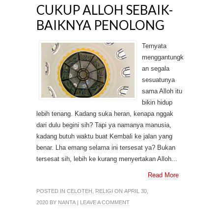
CUKUP ALLOH SEBAIK-
BAIKNYA PENOLONG
Ternyata
menggantungk
an segala
sesuatunya
sama Alloh itu
bikin hidup
lebih tenang. Kadang suka heran, kenapa nggak
dari dulu begini sih? Tapi ya namanya manusia,
kadang butuh waktu buat Kembali ke jalan yang
benar. Lha emang selama ini tersesat ya? Bukan
tersesat sih, lebih ke kurang menyertakan Alloh...
Read More
POSTED IN
CELOTEH
,
RELIGI
ON APRIL 30,
2020 BY
NANTA
|
LEAVE A COMMENT