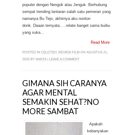
populer dengan Nengok atau Jenguk. Berhubung
sempat trending lantaran salah satu pemeran yang
namanya Bu Tejo, akhirnya aku nonton
donk. Daaan ternyata…..relate banget sama buibu
yang suka...
Read More
POSTED IN
CELOTEH
,
REVIEW FILM
ON AGUSTUS 21,
2020 BY
NANTA
|
LEAVE A COMMENT
GIMANA SIH CARANYA
AGAR MENTAL
SEMAKIN SEHAT?NO
MORE SAMBAT
Apakah
kebanyakan