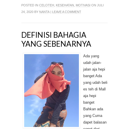
POSTED IN
CELOTEH
,
KESEHATAN
,
MOTIVASI
ON JULI
24, 2020 BY
NANTA
|
LEAVE A COMMENT
DEFINISI BAHAGIA
YANG SEBENARNYA
Ada yang
udah jalan-
jalan aja hepi
banget Ada
yang udah beli
es teh di Mall
aja hepi
banget
Bahkan ada
yang Cuma
dapet balasan
cepet dari