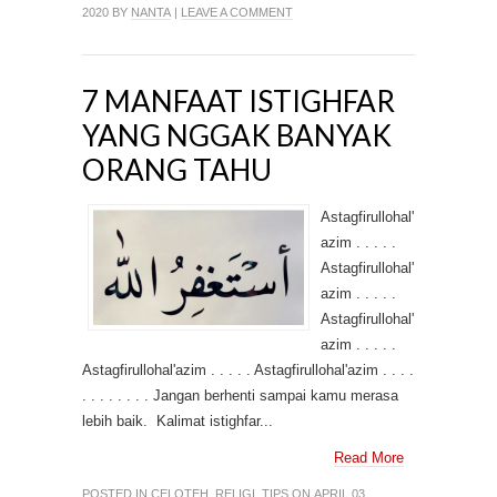
2020 BY
NANTA
|
LEAVE A COMMENT
7 MANFAAT ISTIGHFAR
YANG NGGAK BANYAK
ORANG TAHU
Astagfirullohal'
azim . . . . .
Astagfirullohal'
azim . . . . .
Astagfirullohal'
azim . . . . .
Astagfirullohal'azim . . . . . Astagfirullohal'azim . . . .
. . . . . . . . Jangan berhenti sampai kamu merasa
lebih baik. Kalimat istighfar...
Read More
POSTED IN
CELOTEH
,
RELIGI
,
TIPS
ON APRIL 03,