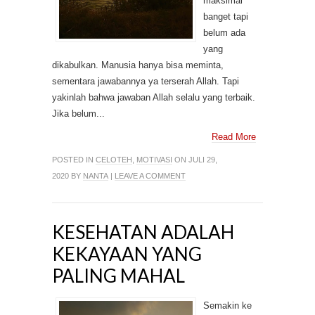
maksimal
banget tapi
belum ada
yang
dikabulkan. Manusia hanya bisa meminta,
sementara jawabannya ya terserah Allah. Tapi
yakinlah bahwa jawaban Allah selalu yang terbaik.
Jika belum...
Read More
POSTED IN
CELOTEH
,
MOTIVASI
ON JULI 29,
2020 BY
NANTA
|
LEAVE A COMMENT
KESEHATAN ADALAH
KEKAYAAN YANG
PALING MAHAL
Semakin ke