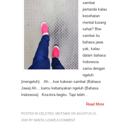
sambat
pertanda kalau
kesehatan
mental kurang
sehat? Btw
sambai itu
bahasa jawa
yak, kalau
dalam bahasa
Indonesia
sama dengan
ngeluh
(mengeluh). Ah….koe kakean sambat (Bahasa
Jawa) Ah….kamu kebanyakan ngeluh (Bahasa
Indonesia) Kira-kira begitu. Tapi lebih...
Read More
POSTED IN
CELOTEH
,
MOTIVASI
ON AGUSTUS 21,
2020 BY
NANTA
|
LEAVE A COMMENT