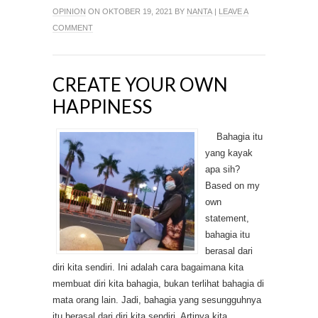
OPINION
ON OKTOBER 19, 2021 BY
NANTA
|
LEAVE A
COMMENT
CREATE YOUR OWN
HAPPINESS
Bahagia itu
yang kayak
apa sih?
Based on my
own
statement,
bahagia itu
berasal dari
diri kita sendiri. Ini adalah cara bagaimana kita
membuat diri kita bahagia, bukan terlihat bahagia di
mata orang lain. Jadi, bahagia yang sesungguhnya
itu berasal dari diri kita sendiri. Artinya kita...