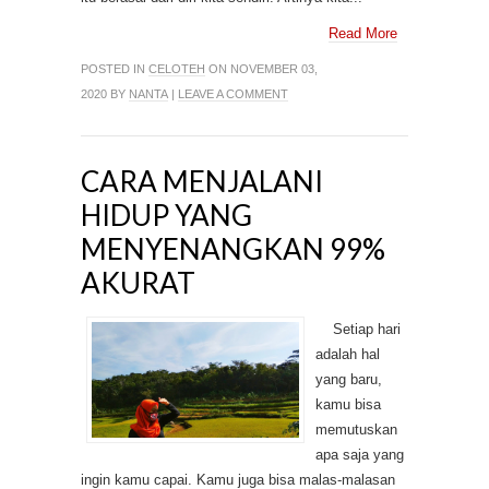
Read More
POSTED IN
CELOTEH
ON NOVEMBER 03,
2020 BY
NANTA
|
LEAVE A COMMENT
CARA MENJALANI
HIDUP YANG
MENYENANGKAN 99%
AKURAT
Setiap hari
adalah hal
yang baru,
kamu bisa
memutuskan
apa saja yang
ingin kamu capai. Kamu juga bisa malas-malasan