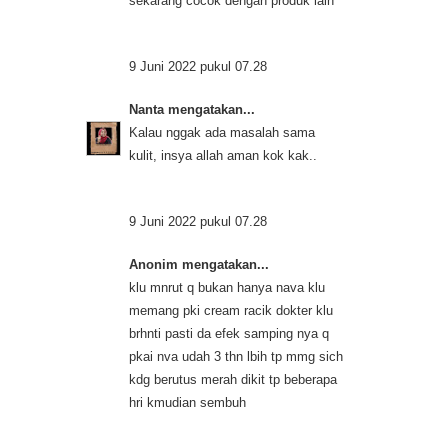
sekarang cocok dengan produk lain
9 Juni 2022 pukul 07.28
Nanta
mengatakan...
Kalau nggak ada masalah sama
kulit, insya allah aman kok kak..
9 Juni 2022 pukul 07.28
Anonim mengatakan...
klu mnrut q bukan hanya nava klu
memang pki cream racik dokter klu
brhnti pasti da efek samping nya q
pkai nva udah 3 thn lbih tp mmg sich
kdg berutus merah dikit tp beberapa
hri kmudian sembuh