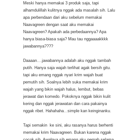
Meski hanya memakai 3 produk saja, tapi
alhamdulillah kulitnya nggak ada masalah sih. Lalu
apa perbendaan dari aku sebelum memakai
Naavagreen dengan saat aku memakai
Naavagreen? Apakah ada perbedaannya? Apa
hanya biasa-biasa saja? Mau tau nggaaaakkkk
jawabannya????
Daaaan....jawabannya adalah aku nggak tambah
putih. Hanya saja wajah terlihat agak bersih gitu.
tapi aku emang nggak nyari krim wajah buat
pemutih sih. Soalnya lebih suka memakai krim
wajah yang bikin wajah halus, lembut, bebas
jerawat dan komedo. Pokoknya nggak bikin kulit
kering dan nggak jerawatan dan cara pakainya
nggak ribet. Hahahaha...simple kan keinginanku.
Tapi semakin
ke sini, aku rasanya harus berhenti
memakai krim Naavagreen. Bukan karena nggak
cocok sih. Awalnya sih emang aku pernah selama