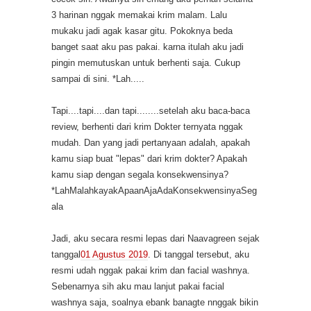
3 harinan nggak memakai krim malam. Lalu
mukaku jadi agak kasar gitu. Pokoknya beda
banget saat aku pas pakai. karna itulah aku jadi
pingin memutuskan untuk berhenti saja. Cukup
sampai di sini. *Lah.....
Tapi....tapi....dan tapi........setelah aku baca-baca
review, berhenti dari krim Dokter ternyata nggak
mudah. Dan yang jadi pertanyaan adalah, apakah
kamu siap buat "lepas" dari krim dokter? Apakah
kamu siap dengan segala konsekwensinya?
*LahMalahkayakApaanAjaAdaKonsekwensinyaSeg
ala
Jadi, aku secara resmi lepas dari Naavagreen sejak
tanggal
01 Agustus 2019
. Di tanggal tersebut, aku
resmi udah nggak pakai krim dan facial washnya.
Sebenarnya sih aku mau lanjut pakai facial
washnya saja, soalnya ebank banagte nnggak bikin