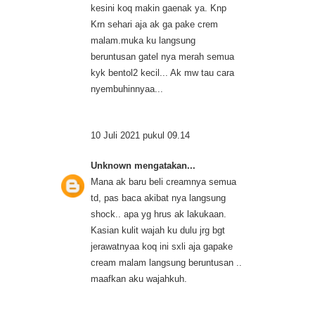
kesini koq makin gaenak ya. Knp
Krn sehari aja ak ga pake crem
malam.muka ku langsung
beruntusan gatel nya merah semua
kyk bentol2 kecil... Ak mw tau cara
nyembuhinnyaa...
10 Juli 2021 pukul 09.14
Unknown
mengatakan...
Mana ak baru beli creamnya semua
td, pas baca akibat nya langsung
shock.. apa yg hrus ak lakukaan.
Kasian kulit wajah ku dulu jrg bgt
jerawatnyaa koq ini sxli aja gapake
cream malam langsung beruntusan ..
maafkan aku wajahkuh.