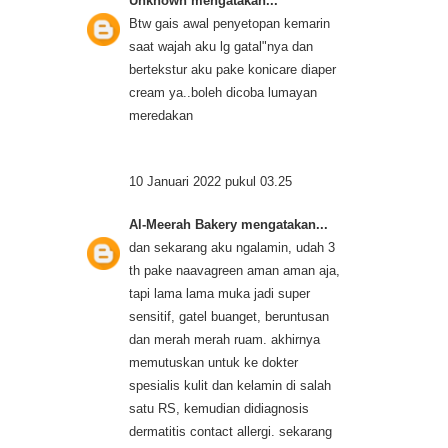
Unknown
mengatakan...
Btw gais awal penyetopan kemarin
saat wajah aku lg gatal"nya dan
bertekstur aku pake konicare diaper
cream ya..boleh dicoba lumayan
meredakan
10 Januari 2022 pukul 03.25
Al-Meerah Bakery
mengatakan...
dan sekarang aku ngalamin, udah 3
th pake naavagreen aman aman aja,
tapi lama lama muka jadi super
sensitif, gatel buanget, beruntusan
dan merah merah ruam. akhirnya
memutuskan untuk ke dokter
spesialis kulit dan kelamin di salah
satu RS, kemudian didiagnosis
dermatitis contact allergi. sekarang