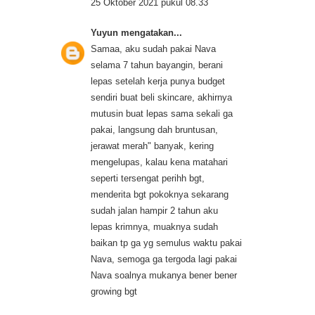
25 Oktober 2021 pukul 08.33
Yuyun
mengatakan...
Samaa, aku sudah pakai Nava
selama 7 tahun bayangin, berani
lepas setelah kerja punya budget
sendiri buat beli skincare, akhirnya
mutusin buat lepas sama sekali ga
pakai, langsung dah bruntusan,
jerawat merah" banyak, kering
mengelupas, kalau kena matahari
seperti tersengat perihh bgt,
menderita bgt pokoknya sekarang
sudah jalan hampir 2 tahun aku
lepas krimnya, muaknya sudah
baikan tp ga yg semulus waktu pakai
Nava, semoga ga tergoda lagi pakai
Nava soalnya mukanya bener bener
growing bgt