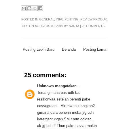
POSTED IN
GENERAL
,
INFO PENTING
,
REVIEW PRODUK
,
TIPS
ON AGUSTUS 09, 2019 BY
NANTA
|
25 COMMENTS
Posting Lebih Baru
Beranda
Posting Lama
25 comments:
Unknown
mengatakan...
Terus gimana pas udh tau
resikonyaa setelah berenti pake
navvagreen... Ak mw tau langkah2
gimana cara benerin muka yg udh
ketergantungan SM crem dokter ..
ak jg udh 2 Thun pake navva makin