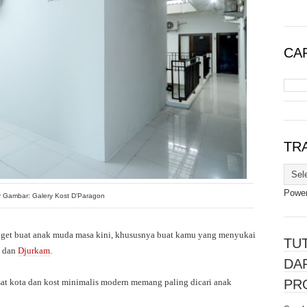
CAR
TR
Powe
 Gambar: Galery Kost D'Paragon
anget buat anak muda masa kini, khususnya buat kamu yang menyukai
TU
dan
Djurkam
.
DA
sat kota dan kost minimalis modern memang paling dicari anak
PR