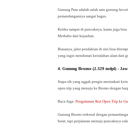
Gunung Prau adalah salah satu gunung favorit
pemandangannya sangat bagus.
Ketika sampai di puncaknya, kamu juga bis
Merbabu dari kejauhan.
Biasanya, jalur pendakian di sini bisa dite
yang ingin menikmati keindahan alam dari g
4. Gunung Bromo (2.329 mdpl) - Ja
Siapa sih yang nggak pengin menimkati kei
open trip yang menuju ke Bromo dengan harg
Baca Juga:
Pengalaman Ikut Open Trip ke 
Gunung Bromo terkenal dengan pemandangan
berat, tapi perjalanan menuju puncaknya cuk