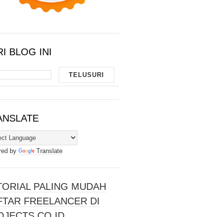
I BLOG INI
ANSLATE
red by
Translate
TORIAL PALING MUDAH
FTAR FREELANCER DI
OJECTS.CO.ID