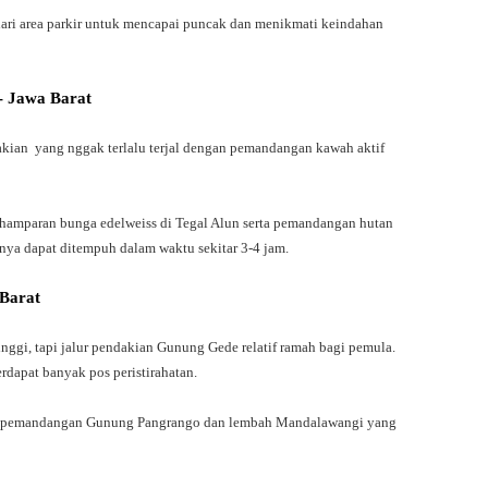
dari area parkir untuk mencapai puncak dan menikmati keindahan
- Jawa Barat
ian yang nggak terlalu terjal dengan pemandangan kawah aktif
 hamparan bunga edelweiss di Tegal Alun serta pemandangan hutan
nya dapat ditempuh dalam waktu sekitar 3-4 jam.
 Barat
ggi, tapi jalur pendakian Gunung Gede relatif ramah bagi pemula.
rdapat banyak pos peristirahatan.
ti pemandangan Gunung Pangrango dan lembah Mandalawangi yang