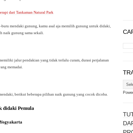
api dari Tankaman Natural Park
-buru mendaki gunung, kamu asal aja memilih gunung untuk didaki,
CAR
h naik gunung sama sekali.
iliki jalur pendakian yang tidak terlalu curam, durasi perjalanan
 yang memadai.
TR
Powe
endaki, berikut beberapa pilihan naik gunung yang cocok dicoba.
 didaki Pemula
TU
 Yogyakarta
DA
PR