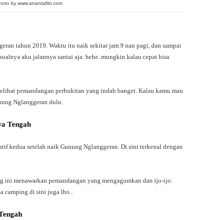
hoto by www.anantafitri.com
ran tahun 2019. Waktu itu naik sekitar jam 9 nan pagi, dan sampai
soalnya aku jalannya santai aja. hehe..mungkin kalau cepat bisa
 melihat pemandangan perbukitan yang indah banget. Kalau kamu mau
nung Nglanggeran dulu.
wa Tengah
tif kedua setelah naik Gunung Nglanggeran. Di sini terkenal dengan
ng ini menawarkan pemandangan yang mengagumkan dan ijo-ijo.
 camping di sini juga lho..
 Tengah