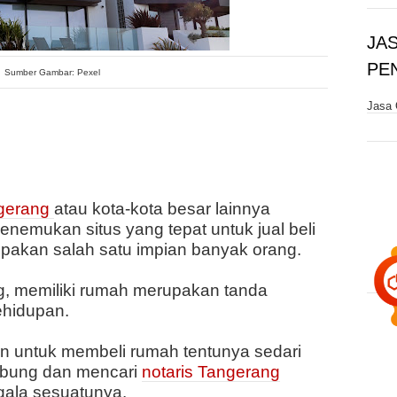
JA
PE
Sumber Gambar: Pexel
Jasa 
ngerang
atau kota-kota besar lainnya
emukan situs yang tepat untuk jual beli
akan salah satu impian banyak orang.
, memiliki rumah merupakan tanda
ehidupan.
 untuk membeli rumah tentunya sedari
abung dan mencari
notaris Tangerang
gala sesuatunya.