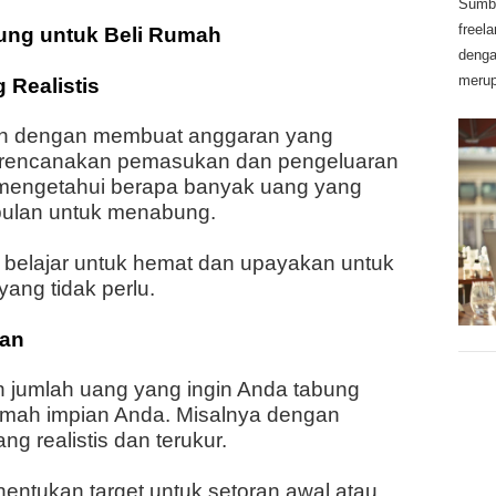
Sumbe
freel
ung untuk Beli Rumah
denga
merup
 Realistis
ah dengan membuat anggaran yang
 merencanakan pemasukan dan pengeluaran
mengetahui berapa banyak uang yang
 bulan untuk menabung.
 belajar untuk hemat dan upayakan untuk
ang tidak perlu.
gan
 jumlah uang yang ingin Anda tabung
mah impian Anda. Misalnya dengan
g realistis dan terukur.
ntukan target untuk setoran awal atau