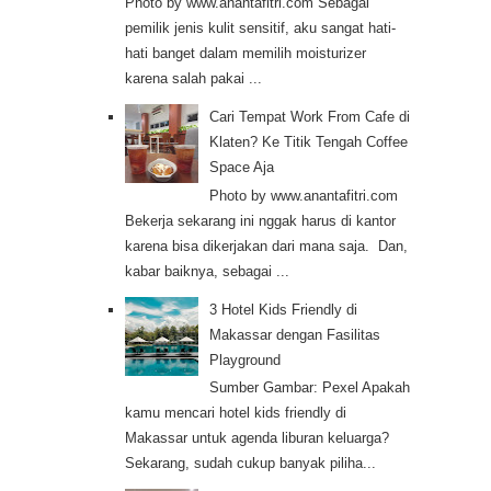
Photo by www.anantafitri.com Sebagai
pemilik jenis kulit sensitif, aku sangat hati-
hati banget dalam memilih moisturizer
karena salah pakai ...
Cari Tempat Work From Cafe di
Klaten? Ke Titik Tengah Coffee
Space Aja
Photo by www.anantafitri.com
Bekerja sekarang ini nggak harus di kantor
karena bisa dikerjakan dari mana saja. Dan,
kabar baiknya, sebagai ...
3 Hotel Kids Friendly di
Makassar dengan Fasilitas
Playground
Sumber Gambar: Pexel Apakah
kamu mencari hotel kids friendly di
Makassar untuk agenda liburan keluarga?
Sekarang, sudah cukup banyak piliha...