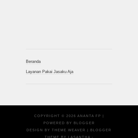
Beranda
Layanan Pakai Jasaku Aja
COPYRIGHT ©
2026
ANANTA FP
|
POWERED BY
BLOGGER
DESIGN BY
THEME WEAVER
| BLOGGER
THEME BY
LASANTHA
-