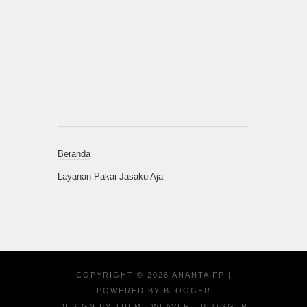
Beranda
Layanan Pakai Jasaku Aja
COPYRIGHT ©
2026
ANANTA FP
|
POWERED BY
BLOGGER
DESIGN BY
THEME WEAVER
| BLOGGER