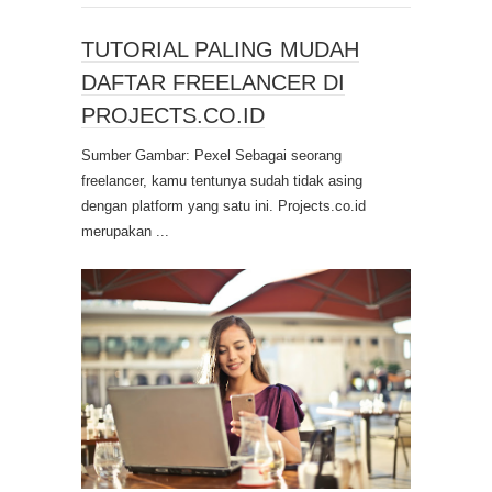
TUTORIAL PALING MUDAH
DAFTAR FREELANCER DI
PROJECTS.CO.ID
Sumber Gambar: Pexel Sebagai seorang
freelancer, kamu tentunya sudah tidak asing
dengan platform yang satu ini. Projects.co.id
merupakan ...