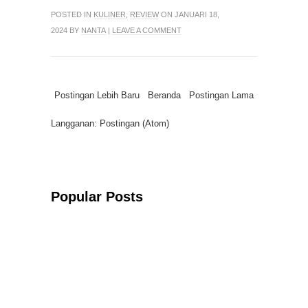
POSTED IN
KULINER
,
REVIEW
ON JANUARI 18,
2024 BY
NANTA
|
LEAVE A COMMENT
Postingan Lebih Baru
Beranda
Postingan Lama
Langganan:
Postingan (Atom)
Popular Posts