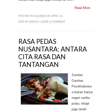
Read More
POSTED IN
KULINER
ON APRIL 22,
2025 BY
NANTA
|
LEAVE A COMMENT
RASA PEDAS
NUSANTARA: ANTARA
CITA RASA DAN
TANTANGAN
Sumber
Gambar:
PexelIndonesi
a bukan hanya
negeri seribu
pulau, tetapi
juga tanah