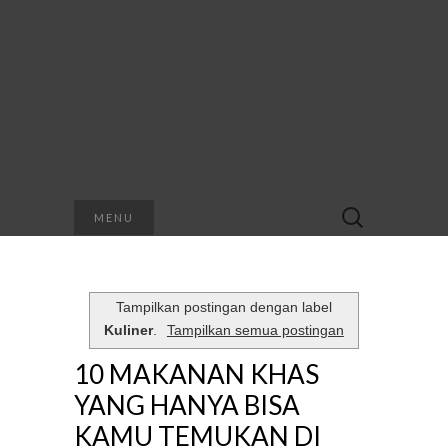
Search
MENU
for:
Tampilkan postingan dengan label
Kuliner
.
Tampilkan semua postingan
10 MAKANAN KHAS
YANG HANYA BISA
KAMU TEMUKAN DI