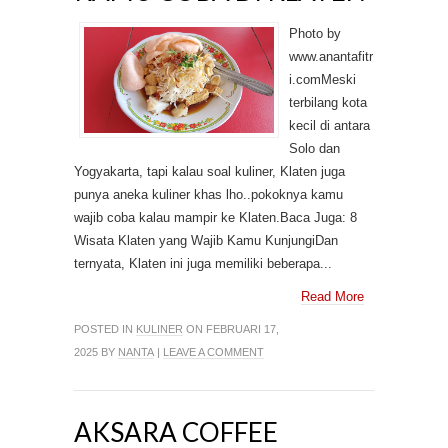
Photo by
www.anantafitr
i.comMeski
terbilang kota
kecil di antara
Solo dan
Yogyakarta, tapi kalau soal kuliner, Klaten juga
punya aneka kuliner khas lho..pokoknya kamu
wajib coba kalau mampir ke Klaten.Baca Juga: 8
Wisata Klaten yang Wajib Kamu KunjungiDan
ternyata, Klaten ini juga memiliki beberapa...
Read More
POSTED IN
KULINER
ON FEBRUARI 17,
2025 BY
NANTA
|
LEAVE A COMMENT
AKSARA COFFEE