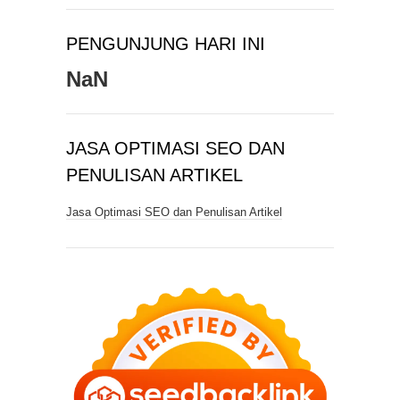
PENGUNJUNG HARI INI
NaN
JASA OPTIMASI SEO DAN
PENULISAN ARTIKEL
Jasa Optimasi SEO dan Penulisan Artikel